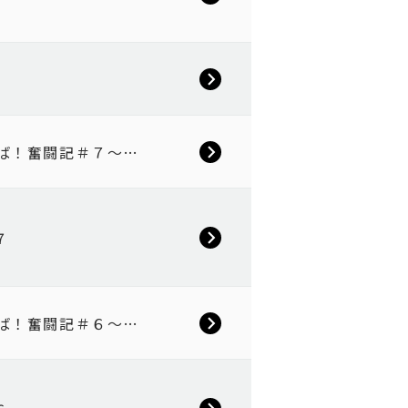
んば！奮闘記＃７～…
7
んば！奮闘記＃６～…