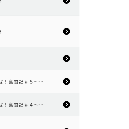
6
5
んば！奮闘記＃５～…
んば！奮闘記＃４～…