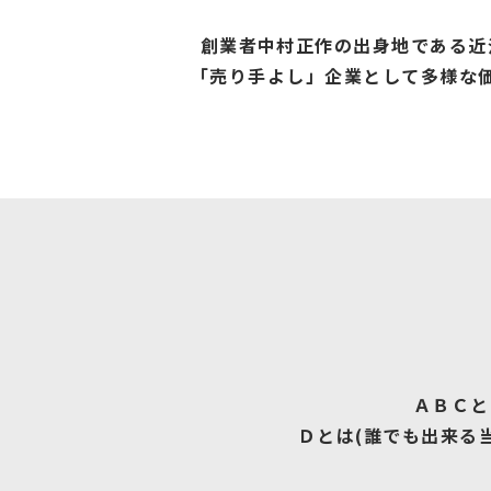
創業者中村正作の出身地である近
「売り手よし」企業として多様な
ＡＢＣと
Ｄとは(誰でも出来る