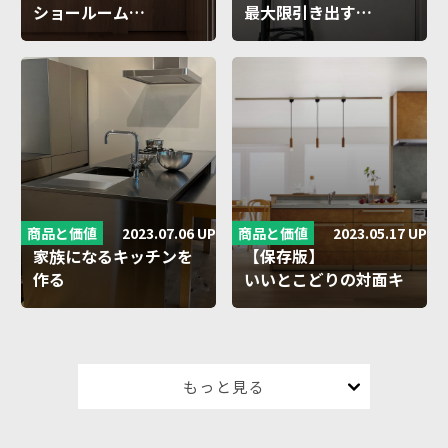
ショールーム…
最大限引き出す…
2023.07.06 UP
2023.05.17 UP
商品と価値
商品と価値
家族になるキッチンを
【保存版】
作る
いいとこどりの対面キ
株式会社…
ッ…
もっと見る