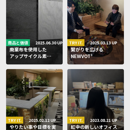
2025.06.30 UP
2025.03.13 UP
商品と価値
TRY IT.
廃棄布を使用した
繋がりを広げる
アップサイクル素…
NEWVOT³
メン…
2025.02.12 UP
2023.08.21 UP
TRY IT.
TRY IT.
やりたい事や目標を実
紅中の新しいオフィス