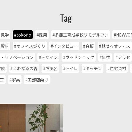
場見学
#tokono
#採用
#多能工育成学校リモデルワン
#NEWVO
質資材
#オフィスづくり
#インタビュー
#合板
#魅せるオフィス
ム・リノベーション
#デザイン
#ウッドショック
#紅中
#アラセ
学院
#くれなゐの森
#お風呂
#トイレ
#キッチン
#住宅資材
加工
#家具
#工務店向け