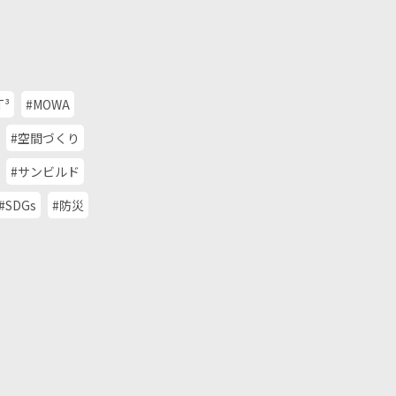
T³
#MOWA
#空間づくり
#サンビルド
#SDGs
#防災