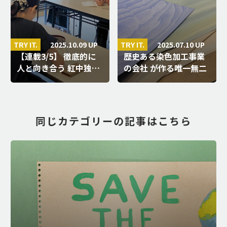
2025.10.09 UP
2025.07.10 UP
TRY IT.
TRY IT.
【連載3/5】 徹底的に
歴史ある染色加工事業
人と向き合う 紅中独…
の会社 が作る唯一無二
の布素…
同じカテゴリーの記事はこちら