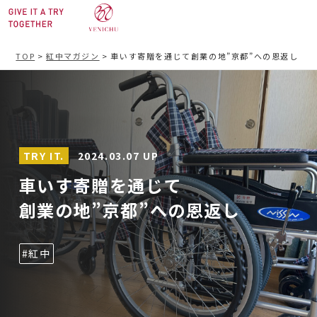
TOP
>
紅中マガジン
>
車いす寄贈を通じて創業の地”京都”への恩返し
2024.03.07 UP
TRY IT.
車いす寄贈を通じて
創業の地”京都”への恩返し
#紅中