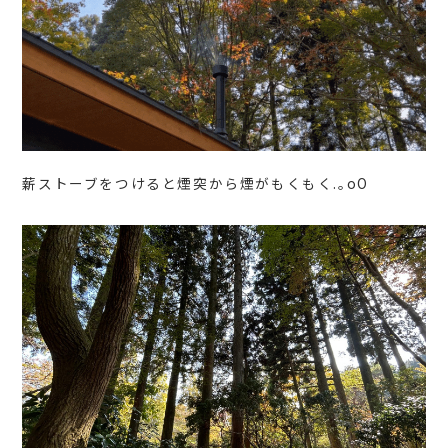
薪ストーブをつけると煙突から煙がもくもく.｡oO