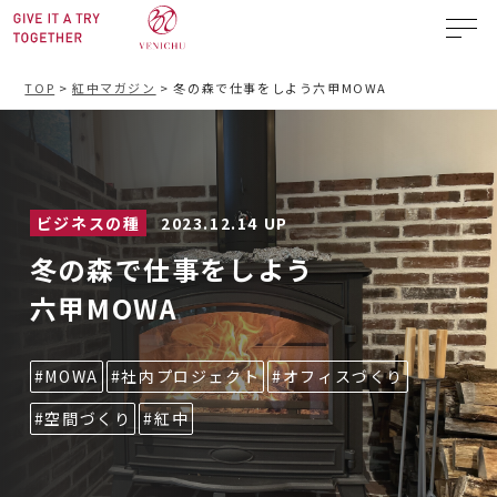
TOP
>
紅中マガジン
>
冬の森で仕事をしよう六甲MOWA
2023.12.14 UP
ビジネスの種
冬の森で仕事をしよう
六甲MOWA
#MOWA
#社内プロジェクト
#オフィスづくり
#空間づくり
#紅中