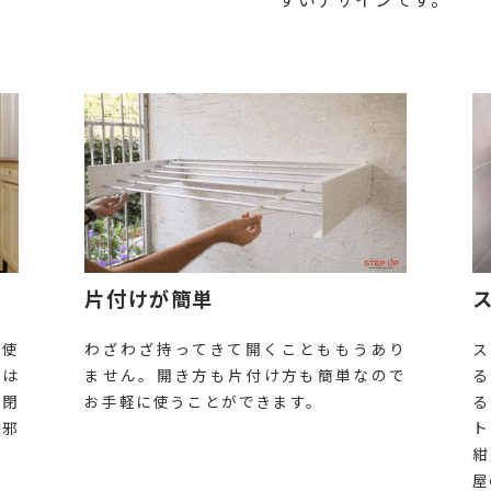
片付けが簡単
と使
わざわざ持ってきて開くことももうあり
ス
きは
ません。開き方も片付け方も簡単なので
る
。閉
お手軽に使うことができます。
る
の邪
ト
紺
屋