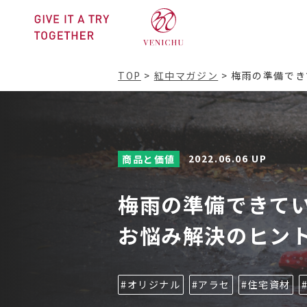
TOP
>
紅中マガジン
>
梅雨の準備でき
2022.06.06 UP
商品と価値
梅雨の準備できて
お悩み解決のヒン
#オリジナル
#アラセ
#住宅資材