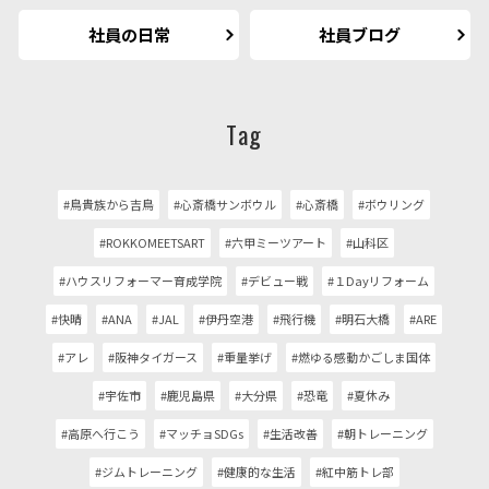
社員の日常
社員ブログ
Tag
#鳥貴族から吉鳥
#心斎橋サンボウル
#心斎橋
#ボウリング
#ROKKOMEETSART
#六甲ミーツアート
#山科区
#ハウスリフォーマー育成学院
#デビュー戦
#１Dayリフォーム
#快晴
#ANA
#JAL
#伊丹空港
#飛行機
#明石大橋
#ARE
#アレ
#阪神タイガース
#重量挙げ
#燃ゆる感動かごしま国体
#宇佐市
#鹿児島県
#大分県
#恐竜
#夏休み
#高原へ行こう
#マッチョSDGs
#生活改善
#朝トレーニング
#ジムトレーニング
#健康的な生活
#紅中筋トレ部