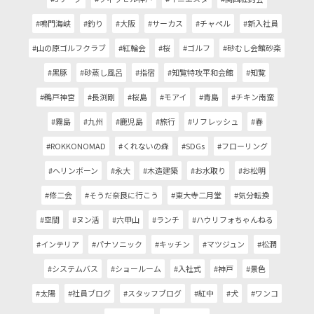
#鳴門海峡
#釣り
#大阪
#サーカス
#チャペル
#新入社員
#山の原ゴルフクラブ
#紅輪会
#桜
#ゴルフ
#砂むし会館砂楽
#黒豚
#砂蒸し風呂
#指宿
#知覧特攻平和会館
#知覧
#鵜戸神宮
#長渕剛
#桜島
#モアイ
#青島
#チキン南蛮
#霧島
#九州
#鹿児島
#旅行
#リフレッシュ
#春
#ROKKONOMAD
#くれないの森
#SDGs
#フローリング
#ヘリンボーン
#永大
#木造建築
#お水取り
#お松明
#修二会
#そうだ奈良に行こう
#東大寺二月堂
#気分転換
#空間
#ヌン活
#六甲山
#ランチ
#ハウリフォちゃんねる
#インテリア
#パナソニック
#キッチン
#マツジュン
#松潤
#システムバス
#ショールーム
#入社式
#神戸
#景色
#太陽
#社員ブログ
#スタッフブログ
#紅中
#犬
#ワンコ