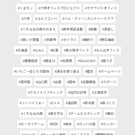
#くまモン
#六甲オフィスプロジェクト
#サテライトオフィス
#六甲
#ゴルフコンペ
#ベル・グリーンカントリークラブ
#くれなゐの森ゆのまえ
#森林保全活動
#感謝
#恩返し
#車いす寄贈
#京都市
#タイラバ
#鯛釣り
#明石海峡
#北海道
#もみじ
#紅葉
#新大阪オフィス
#なんばオフィス
#健康経営
#健活10
#佐賀県
#SAGA2024
#国スポ
#いちご一会とちぎ国体
#過去を振り返る
#歴史
#ホームページ
#雪舟庭
#山口県
#出張
#国体
#活動報告
#スポーツ
#ウエイトリフティング
#社印の日常
#工場見学
#ツーバイフォー
#2×４
#湯前町
#熊本県
#森づくり
#くれなゐの森
#森を守る
#チームビルディング
#製材
#セーザイゲーム
#砂防
#森林
#ガンバ大阪
#サッカー
#Jリーグ
#ヴィッセル神戸
#イニエスタ
#関西紅釣会