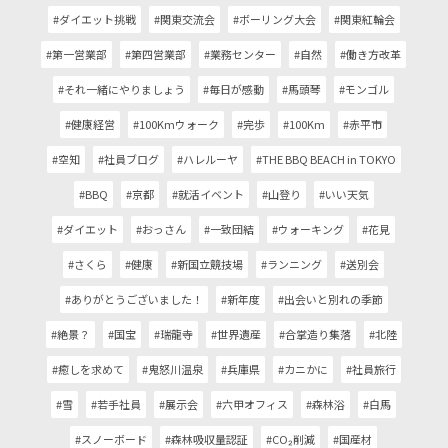
#ダイエット挑戦
#関東交流会
#ボーリング大会
#関東紅輪会
#第一営業部
#第四営業部
#業務センター
#自然
#働き方改革
#それ一緒にやりましょう
#毎日が感動
#馬頭琴
#モンゴル
#健康経営
#100Kmウォーク
#完歩
#100Km
#赤平市
#空知
#社員ブログ
#ハレルーヤ
#THE BBQ BEACH in TOKYO
#BBQ
#京都
#就活イベント
#山登り
#いい天気
#ダイエット
#おっさん
#一致団結
#ウォーキング
#花見
#さくら
#健康
#新国立競技場
#ランニング
#送別会
#ありがとうございました！
#新年度
#出会いと別れの季節
#絶景？
#国宝
#瑞龍寺
#世界遺産
#合掌造り集落
#北陸
#癒しを求めて
#鬼怒川温泉
#兵庫県
#カニかに
#社員旅行
#雪
#若手社員
#展示会
#六甲オフィス
#森林浴
#白馬
#スノーボード
#森林吸収量認証
#CO₂削減
#国産材