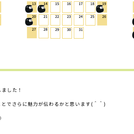
PLAN
NEWS
BLOG
空き状況・使い方を相談する
〒657-0101 兵庫県神戸市灘区六甲山町南六甲１０３４−５４
しました！
とでさらに魅力が伝わるかと思います(＾＾)
◎