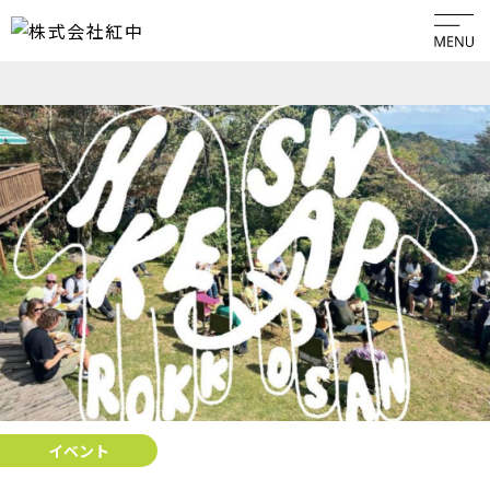
HOME
ABOUT
PLAN
ACCESS
GALLERY
EVENT
イベント