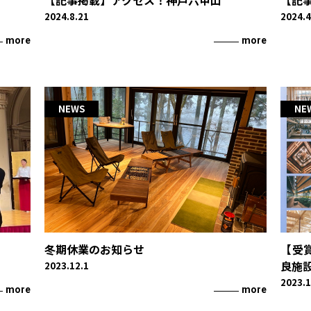
【記事掲載】アクセス！神戸六甲山
【記
HOME
ACCESS
Instagram
2024.8.21
2024.4
more
more
ABOUT
GALLERY
お問い合わ
EVENT
PLAN
NEWS
NEWS
NE
BLOG
空き状況・使い方を相談する
冬期休業のお知らせ
【受
良施設
2023.12.1
2023.1
〒657-0101 兵庫県神戸市灘区六甲山町南六甲１０３４−５４
more
more