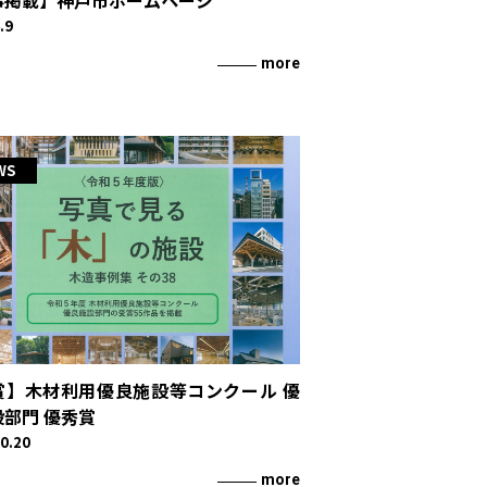
事掲載】神戸市ホームページ
.9
more
せ
WS
賞】木材利用優良施設等コンクール 優
部門 優秀賞
0.20
more