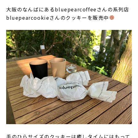
NEWS
大阪のなんばにあるbluepearcoffeeさんの系列店
BLOG
bluepearcookieさんのクッキーを販売中
Instagram
お問い合わせ
空き状況・使い方を相談する
手のひらサイズのクッキーは癒しタイムにはもって